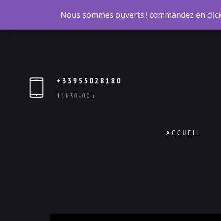
Nous sommes ouverts ! commandez en click 
+33955028180
11h30-00h
ACCUEIL