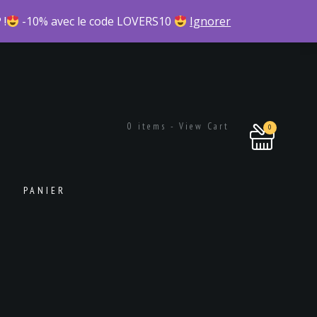
 !
-10% avec le code LOVERS10
Ignorer
0 items - View Cart
0
PANIER