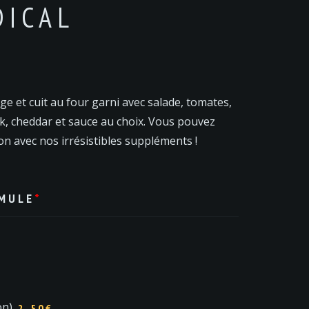
DICAL
e et cuit au four garni avec salade, tomates,
k, cheddar et sauce au choix. Vous pouvez
n avec nos irrésistibles suppléments !
RMULE
*
on)
2.50€