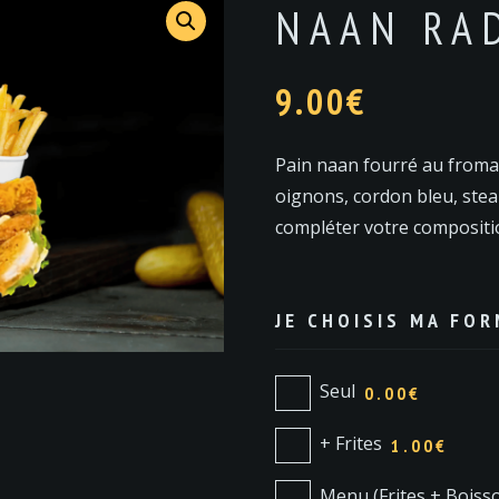
NAAN RA
9.00
€
Pain naan fourré au fromag
oignons, cordon bleu, stea
compléter votre compositio
JE CHOISIS MA FO
Seul
0.00€
+ Frites
1.00€
Menu (Frites + Boiss