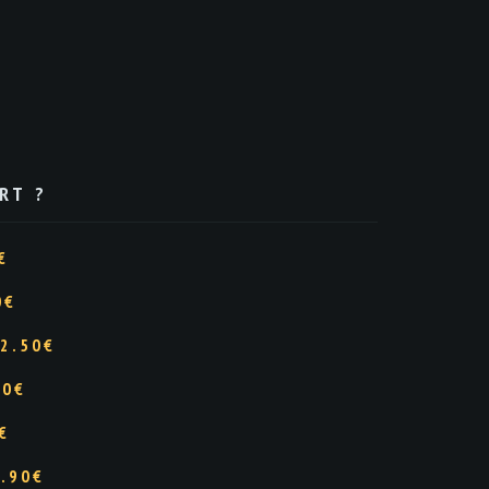
RT ?
€
0
€
2.50
€
50
€
€
.90
€