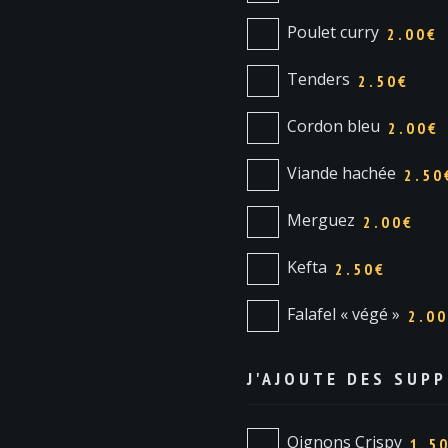
Poulet curry
2.00€
Tenders
2.50€
Cordon bleu
2.00€
Viande hachée
2.50
Merguez
2.00€
Kefta
2.50€
Falafel « végé »
2.0
J'AJOUTE DES SUP
Oignons Crispy
1.5