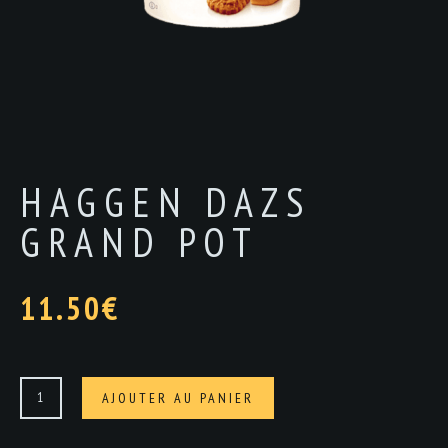
HAGGEN DAZS
GRAND POT
11.50
€
quantité
AJOUTER AU PANIER
de
Haggen