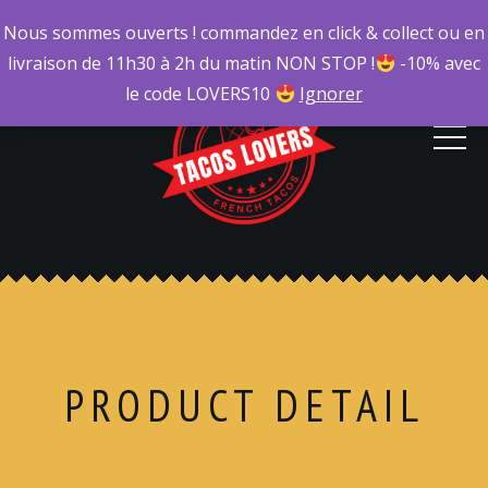
Nous sommes ouverts ! commandez en click & collect ou en
livraison de 11h30 à 2h du matin NON STOP !
-10% avec
le code LOVERS10
Ignorer
PRODUCT DETAIL