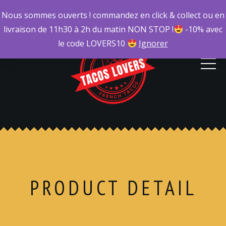
Nous sommes ouverts ! commandez en click & collect ou en
livraison de 11h30 à 2h du matin NON STOP !
-10% avec
le code LOVERS10
Ignorer
PRODUCT DETAIL