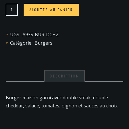
quantité
AJOUTER AU PANIER
de
Double
Cheese
UGS :
A935-BUR-DCHZ
Catégorie :
Burgers
DESCRIPTION
Burger maison garni avec double steak, double
cheddar, salade, tomates, oignon et sauces au choix.