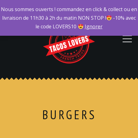
Nous sommes ouverts ! commandez en click & collect ou en
livraison de 11h30 à 2h du matin NON STOP !
-10% avec
le code LOVERS10
Ignorer
BURGERS