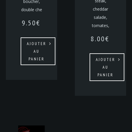
steak,
boucher,
cheddar
double che
salade,
9.50
€
tomates,
8.00
€
AJOUTER
AU
PANIER
AJOUTER
AU
PANIER